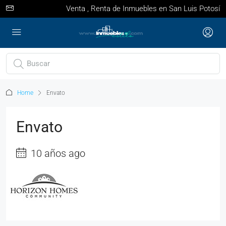
Venta , Renta de Inmuebles en San Luis Potosí
Home
Envato
Envato
10 años ago