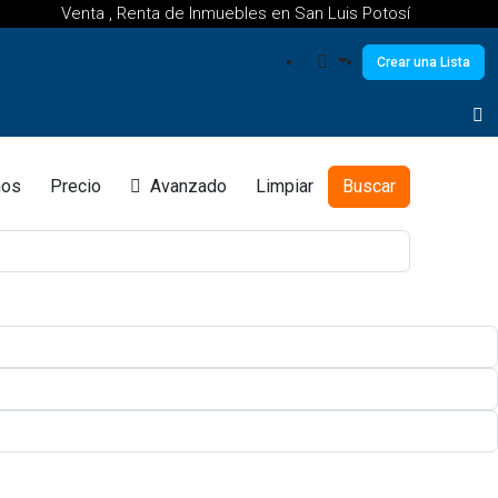
Venta , Renta de Inmuebles en San Luis Potosí
Crear una Lista
os
Precio
Avanzado
Limpiar
Buscar